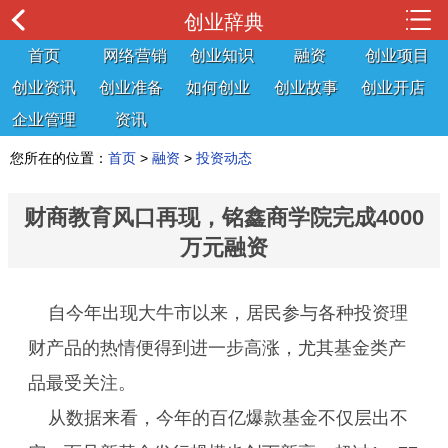
创业辞典
首页
网络营销
创业知识
融资
创业项目
创业资讯
创业准备
如何创业
创业故事
创业开店
企业管理
资讯
您所在的位置：
首页
>
融资
>
投资动态
财商教育风口再现，铭鑫商学院完成4000
万元融资
自今年出现大牛市以来，居民参与各种投资理
财产品的热情便得到进一步高涨，尤其基金类产
品最受关注。
从数据来看，今年的百亿爆款基金不仅层出不