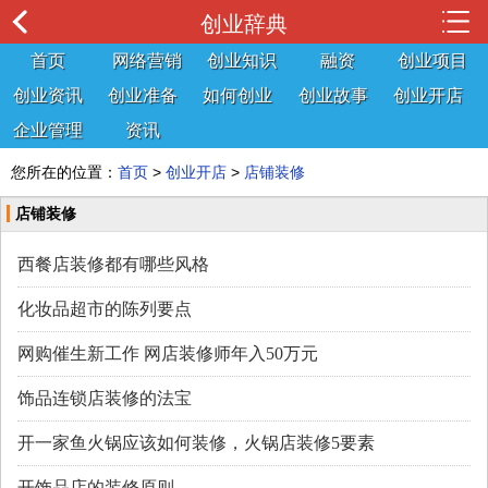
创业辞典
首页
网络营销
创业知识
融资
创业项目
创业资讯
创业准备
如何创业
创业故事
创业开店
企业管理
资讯
您所在的位置：
首页
>
创业开店
>
店铺装修
店铺装修
西餐店装修都有哪些风格
化妆品超市的陈列要点
网购催生新工作 网店装修师年入50万元
饰品连锁店装修的法宝
开一家鱼火锅应该如何装修，火锅店装修5要素
开饰品店的装修原则