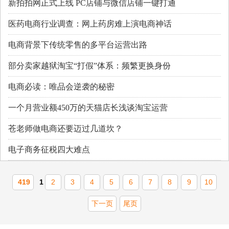
新拍拍网正式上线 PC店铺与微信店铺一键打通
医药电商行业调查：网上药房难上演电商神话
电商背景下传统零售的多平台运营出路
部分卖家越狱淘宝“打假”体系：频繁更换身份
电商必读：唯品会逆袭的秘密
一个月营业额450万的天猫店长浅谈淘宝运营
苍老师做电商还要迈过几道坎？
电子商务征税四大难点
419
1
2
3
4
5
6
7
8
9
10
下一页
尾页