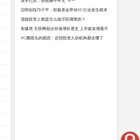
凛冬已至，创投圈今年无“十一”
启明创投邝子平：软银基金带动VC行业发生根本
性变化
顶级投资人都是怎么做尽职调查的？
朱啸虎:互联网创企价值增长透支 上市破发潮毫不
奇怪
VC圈猎头的困惑：还招投资人的机构都去哪了