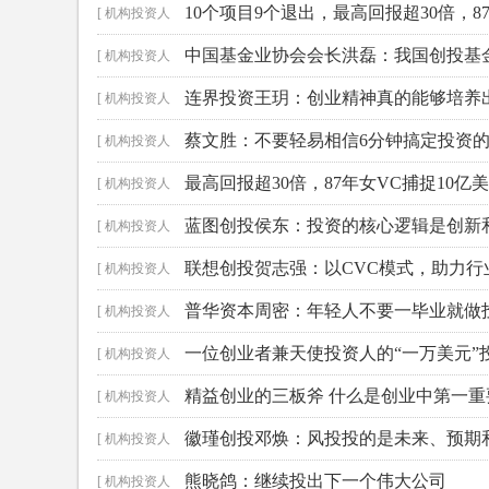
10个项目9个退出，最高回报超30倍，8
]
[ 机构投资人
中国基金业协会会长洪磊：我国创投基
]
[ 机构投资人
连界投资王玥：创业精神真的能够培养
]
[ 机构投资人
蔡文胜：不要轻易相信6分钟搞定投资
]
[ 机构投资人
最高回报超30倍，87年女VC捕捉10
]
[ 机构投资人
蓝图创投侯东：投资的核心逻辑是创新
]
[ 机构投资人
联想创投贺志强：以CVC模式，助力行
]
[ 机构投资人
普华资本周密：年轻人不要一毕业就做
]
[ 机构投资人
一位创业者兼天使投资人的“一万美元”
]
[ 机构投资人
精益创业的三板斧 什么是创业中第一重
]
[ 机构投资人
徽瑾创投邓焕：风投投的是未来、预期
]
[ 机构投资人
熊晓鸽：继续投出下一个伟大公司
]
[ 机构投资人