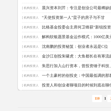
晨兴资本刘芹：专注是创业公司最稀缺
]
[ 机构投资人
“天使投资第一人”蛮子的房子与不甘
]
[ 机构投资人
比格基金投委会主席何卫锋获“新锐投资
]
[ 机构投资人
解构软银愿景基金运作模式：1000亿
]
[ 机构投资人
沈南鹏的投资秘笈：创业者永远是C位
]
[ 机构投资人
金沙江创投朱啸虎：大鱼都长在有寒流
]
[ 机构投资人
朱思行加入山行资本，曾投资锤子科技
]
[ 机构投资人
一个土豪村的创投史：中国最低调的那
]
[ 机构投资人
投资人和创业者聊项目的时候到底在聊
]
[ 机构投资人
]
110
1