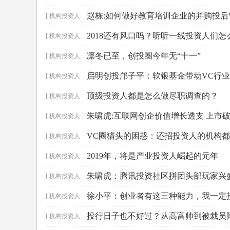
赵栋:如何做好教育培训企业的并购投后
]
[ 机构投资人
2018还有风口吗？听听一线投资人们怎
]
[ 机构投资人
凛冬已至，创投圈今年无“十一”
]
[ 机构投资人
启明创投邝子平：软银基金带动VC行
]
[ 机构投资人
顶级投资人都是怎么做尽职调查的？
]
[ 机构投资人
朱啸虎:互联网创企价值增长透支 上市
]
[ 机构投资人
VC圈猎头的困惑：还招投资人的机构
]
[ 机构投资人
2019年，将是产业投资人崛起的元年
]
[ 机构投资人
朱啸虎：腾讯投资社区拼团头部玩家兴
]
[ 机构投资人
徐小平：创业者有这三种能力，我一定
]
[ 机构投资人
投行日子也不好过？从高富帅到被裁员
]
[ 机构投资人