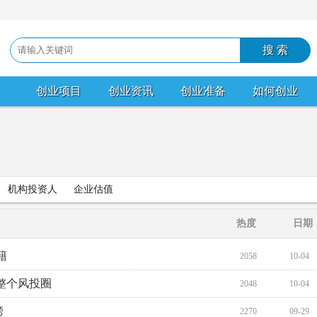
创业项目
创业资讯
创业准备
如何创业
机构投资人
企业估值
热度
日期
籍
2058
10-04
卷整个风投圈
2048
10-04
榜
2270
09-29