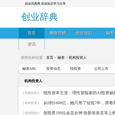
创业词典网 创业知识学习分享
创业辞典
首页
网络营销
创业知识
融资
资讯
您所在的位置：
首页
>
融资
>
机构投资人
融资ABC
投资动态
找投资
公司上市
机构投资人
线性资本王淮：理性冒险家的AI投资秘
[ 机构投资人
从0到1600亿，她只用了短短7年，席
]
[ 机构投资人
创投界100位金花女神 徐新张泉灵等上
]
[ 机构投资人