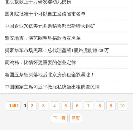
北京拨款上千万研发婴幼儿奶粉
国务院批准十个可以自主发债省市名单
中国企业70亿美元并购秘鲁邦巴斯特大铜矿
雅安地震，演艺圈明星捐款救灾名单
揭豪华车市场黑幕：总代理垄断1辆路虎能赚200万
周鸿祎：比情怀更重要的创业定律
新国五条细则落地后北京房价租金双暴涨！
中国国家主席习近平微服私访坐出租调查民情
1452
1
2
3
4
5
6
7
8
9
10
下一页
尾页