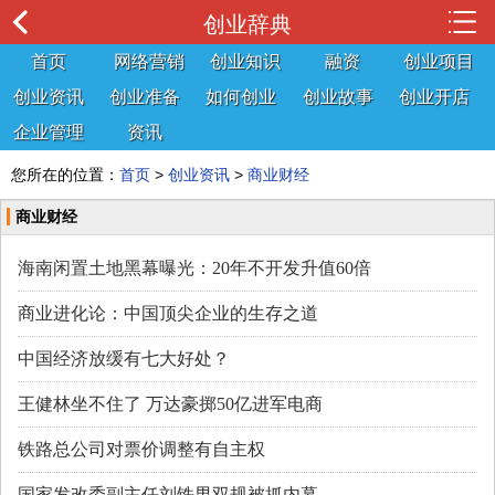
创业辞典
首页
网络营销
创业知识
融资
创业项目
创业资讯
创业准备
如何创业
创业故事
创业开店
企业管理
资讯
您所在的位置：
首页
>
创业资讯
>
商业财经
商业财经
海南闲置土地黑幕曝光：20年不开发升值60倍
商业进化论：中国顶尖企业的生存之道
中国经济放缓有七大好处？
王健林坐不住了 万达豪掷50亿进军电商
铁路总公司对票价调整有自主权
国家发改委副主任刘铁男双规被抓内幕