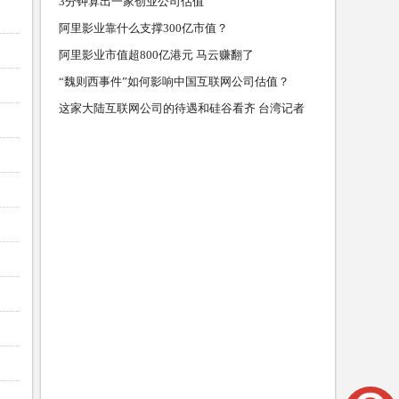
过亿
3分钟算出一家创业公司估值
阿里影业靠什么支撑300亿市值？
阿里影业市值超800亿港元 马云赚翻了
“魏则西事件”如何影响中国互联网公司估值？
这家大陆互联网公司的待遇和硅谷看齐 台湾记者
羡慕坏