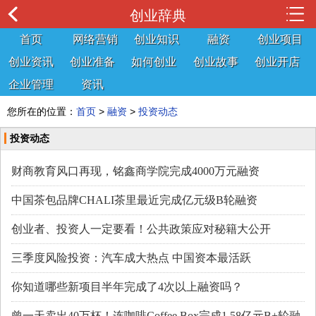
创业辞典
首页
网络营销
创业知识
融资
创业项目
创业资讯
创业准备
如何创业
创业故事
创业开店
企业管理
资讯
您所在的位置：
首页
>
融资
>
投资动态
投资动态
财商教育风口再现，铭鑫商学院完成4000万元融资
中国茶包品牌CHALI茶里最近完成亿元级B轮融资
创业者、投资人一定要看！公共政策应对秘籍大公开
三季度风险投资：汽车成大热点 中国资本最活跃
你知道哪些新项目半年完成了4次以上融资吗？
曾一天卖出40万杯！连咖啡Coffee Box完成1.58亿元B+轮融