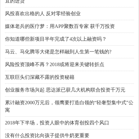
宜的进货
风投喜欢出格的人 反对零经验创业
媒体老兵的医疗梦：用APP聚数百专家 获千万投资
你知道哪些新项目半年完成了4次以上融资吗？
马云、马化腾等大佬是怎样融到人生第一笔钱的?
风险投资顶峰不再？2018或将迎来关键转折点
互联巨头们深藏不露的投资秘籍
创业服务市场兴起 思达派已获几大机构联合投资千万元
累计融资2000万元后，领鹰要打造白领的“轻奢型集中式”公
寓
2018年下半场，投资人眼中的体育创投四个风口
没有什么投资比向孩子提供牛奶更重要