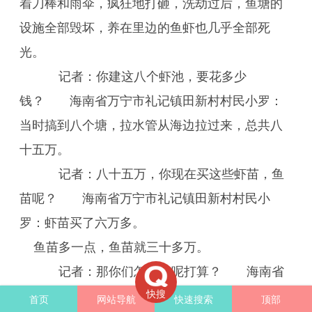
着刀棒和雨伞，疯狂地打砸，洗劫过后，鱼塘的
设施全部毁坏，养在里边的鱼虾也几乎全部死
光。
记者：你建这八个虾池，要花多少
钱？ 海南省万宁市礼记镇田新村村民小罗：
当时搞到八个塘，拉水管从海边拉过来，总共八
十五万。
记者：八十五万，你现在买这些虾苗，鱼
苗呢？ 海南省万宁市礼记镇田新村村民小
罗：虾苗买了六万多。
鱼苗多一点，鱼苗就三十多万。
记者：那你们怎么办呢打算？ 海南省
快搜
日月湾村民小罗：我们也要搬走了，没办法。
首页
网站导航
快速搜索
顶部