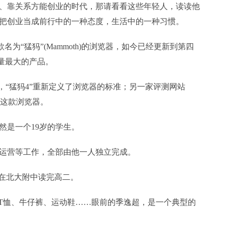
、靠关系方能创业的时代，那请看看这些年轻人，读读他
把创业当成前行中的一种态度，生活中的一种习惯。
有一款名为“猛犸”(Mammoth)的浏览器，如今已经更新到第四
载量最大的产品。
e评价，“猛犸4”重新定义了浏览器的标准；另一家评测网站
预装这款浏览器。
然是一个19岁的学生。
运营等工作，全部由他一人独立完成。
刚在北大附中读完高二。
动T恤、牛仔裤、运动鞋……眼前的季逸超，是一个典型的