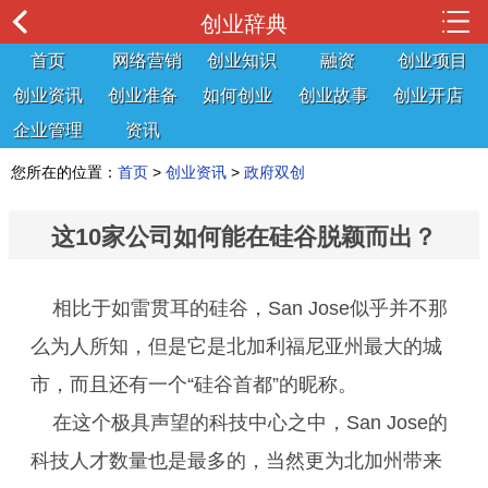
创业辞典
首页
网络营销
创业知识
融资
创业项目
创业资讯
创业准备
如何创业
创业故事
创业开店
企业管理
资讯
您所在的位置：
首页
>
创业资讯
>
政府双创
这10家公司如何能在硅谷脱颖而出？
相比于如雷贯耳的硅谷，San Jose似乎并不那
么为人所知，但是它是北加利福尼亚州最大的城
市，而且还有一个“硅谷首都”的昵称。
在这个极具声望的科技中心之中，San Jose的
科技人才数量也是最多的，当然更为北加州带来