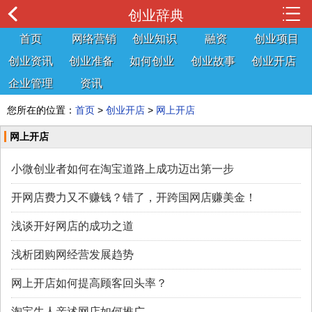
创业辞典
首页
网络营销
创业知识
融资
创业项目
创业资讯
创业准备
如何创业
创业故事
创业开店
企业管理
资讯
您所在的位置：
首页
>
创业开店
>
网上开店
网上开店
小微创业者如何在淘宝道路上成功迈出第一步
开网店费力又不赚钱？错了，开跨国网店赚美金！
浅谈开好网店的成功之道
浅析团购网经营发展趋势
网上开店如何提高顾客回头率？
淘宝牛人亲述网店如何推广