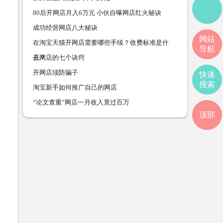
80后开网店月入6万元 小伙自曝网店红火秘诀
成功经营网店八大秘诀
网站
在淘宝天猫开网店需要哪些手续？收费标准是什
导航
么？
开网店的七个诀窍
开网店须防骗子
快速
搜索
淘宝新手如何推广自己的网店
“论文查重”网店一月收入竟过百万
顶部