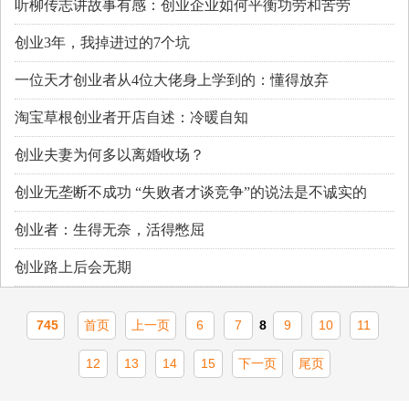
听柳传志讲故事有感：创业企业如何平衡功劳和苦劳
创业3年，我掉进过的7个坑
一位天才创业者从4位大佬身上学到的：懂得放弃
淘宝草根创业者开店自述：冷暖自知
创业夫妻为何多以离婚收场？
创业无垄断不成功 “失败者才谈竞争”的说法是不诚实的
创业者：生得无奈，活得憋屈
创业路上后会无期
745
首页
上一页
6
7
8
9
10
11
12
13
14
15
下一页
尾页