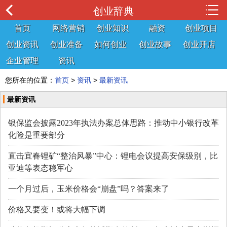
创业辞典
首页
网络营销
创业知识
融资
创业项目
创业资讯
创业准备
如何创业
创业故事
创业开店
企业管理
资讯
您所在的位置：
首页
>
资讯
>
最新资讯
最新资讯
银保监会披露2023年执法办案总体思路：推动中小银行改革
化险是重要部分
直击宜春锂矿“整治风暴”中心：锂电会议提高安保级别，比
亚迪等表态稳军心
一个月过后，玉米价格会“崩盘”吗？答案来了
价格又要变！或将大幅下调