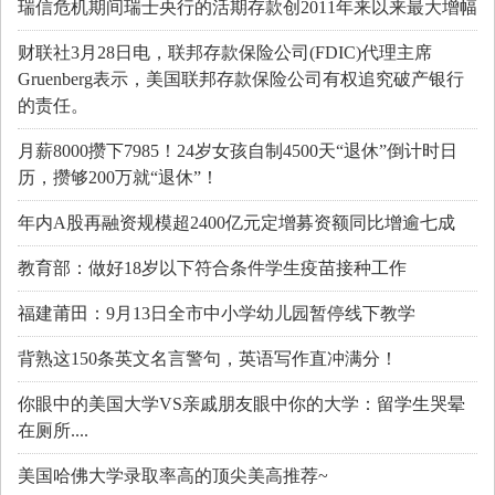
瑞信危机期间瑞士央行的活期存款创2011年来以来最大增幅
财联社3月28日电，联邦存款保险公司(FDIC)代理主席
Gruenberg表示，美国联邦存款保险公司有权追究破产银行
的责任。
月薪8000攒下7985！24岁女孩自制4500天“退休”倒计时日
历，攒够200万就“退休”！
年内A股再融资规模超2400亿元定增募资额同比增逾七成
教育部：做好18岁以下符合条件学生疫苗接种工作
福建莆田：9月13日全市中小学幼儿园暂停线下教学
背熟这150条英文名言警句，英语写作直冲满分！
你眼中的美国大学VS亲戚朋友眼中你的大学：留学生哭晕
在厕所....
美国哈佛大学录取率高的顶尖美高推荐~