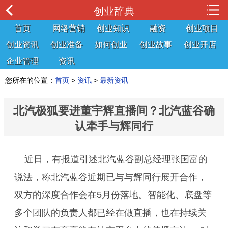
创业辞典
首页
网络营销
创业知识
融资
创业项目
创业资讯
创业准备
如何创业
创业故事
创业开店
企业管理
资讯
您所在的位置：
首页
>
资讯
>
最新资讯
北汽极狐要进董宇辉直播间？北汽蓝谷确
认牵手与辉同行
近日，有报道引述北汽蓝谷副总经理张国富的
说法，称北汽蓝谷近期已与与辉同行展开合作，
双方的深度合作会在5月份落地。智能化、底盘等
多个团队的负责人都已经在做直播，也在持续关