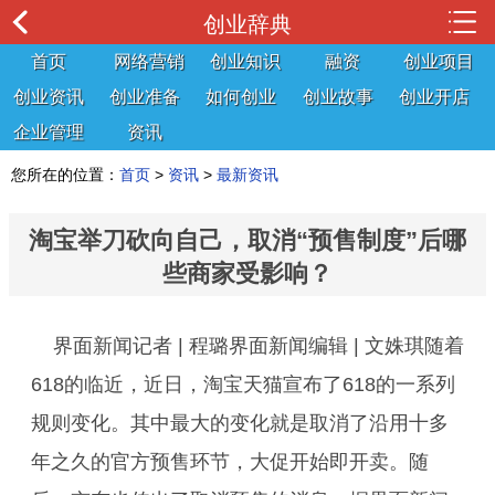
创业辞典
首页
网络营销
创业知识
融资
创业项目
创业资讯
创业准备
如何创业
创业故事
创业开店
企业管理
资讯
您所在的位置：
首页
>
资讯
>
最新资讯
淘宝举刀砍向自己，取消“预售制度”后哪
些商家受影响？
界面新闻记者 | 程璐界面新闻编辑 | 文姝琪随着
618的临近，近日，淘宝天猫宣布了618的一系列
规则变化。其中最大的变化就是取消了沿用十多
年之久的官方预售环节，大促开始即开卖。随