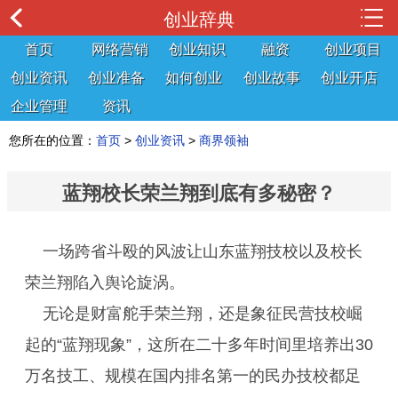
创业辞典
首页
网络营销
创业知识
融资
创业项目
创业资讯
创业准备
如何创业
创业故事
创业开店
企业管理
资讯
您所在的位置：
首页
>
创业资讯
>
商界领袖
蓝翔校长荣兰翔到底有多秘密？
一场跨省斗殴的风波让山东蓝翔技校以及校长
荣兰翔陷入舆论旋涡。
无论是财富舵手荣兰翔，还是象征民营技校崛
起的“蓝翔现象”，这所在二十多年时间里培养出30
万名技工、规模在国内排名第一的民办技校都足